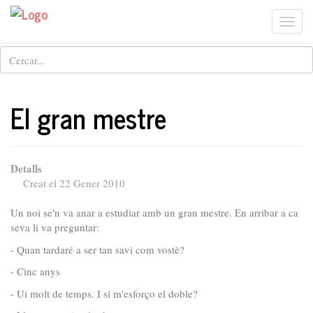
Togg
Cerca
navi
El gran mestre
Detalls
Creat el 22 Gener 2010
Un noi se'n va anar a estudiar amb un gran mestre. En arribar a ca
seva li va preguntar:
- Quan tardaré a ser tan savi com vostè?
- Cinc anys
- Ui molt de temps. I si m'esforço el doble?