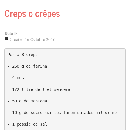
Creps o crêpes
100 g buti negra

 fulles menta

raig anis

Detalls
Creat el 16 Octubre 2016
Sofregir la ceba foc lent 
Posar la cansalada a talls petitets
Per a 8 creps:

 Afegir les fabes i els pèsols amb els quals aconseg
 Anar sacsejant perque es remeni bé i afegir al cap 
- 250 g de farina

A mig coure afegir la buti negre perque si ho fem al
Afegir fulles de menta 
- 4 ous

- 1/2 litre de llet sencera

- 50 g de mantega

- 10 g de sucre (si les farem salades millor no)

- 1 pessic de sal