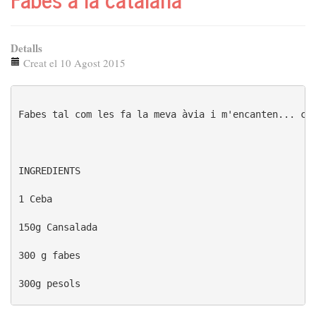
Detalls
Creat el 10 Agost 2015
Fabes tal com les fa la meva àvia i m'encanten... com
INGREDIENTS

1 Ceba

150g Cansalada 

300 g fabes

300g pesols

Got vi blamc baratu
