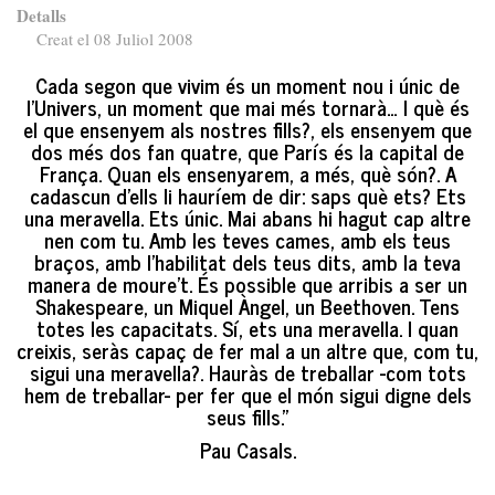
Detalls
Creat el 08 Juliol 2008
Cada segon que vivim és un moment nou i únic de
l’Univers, un moment que mai més tornarà… I què és
el que ensenyem als nostres fills?, els ensenyem que
dos més dos fan quatre, que París és la capital de
França. Quan els ensenyarem, a més, què són?. A
cadascun d’ells li hauríem de dir: saps què ets? Ets
una meravella. Ets únic. Mai abans hi hagut cap altre
nen com tu. Amb les teves cames, amb els teus
braços, amb l’habilitat dels teus dits, amb la teva
manera de moure’t. És possible que arribis a ser un
Shakespeare, un Miquel Àngel, un Beethoven. Tens
totes les capacitats. Sí, ets una meravella. I quan
creixis, seràs capaç de fer mal a un altre que, com tu,
sigui una meravella?. Hauràs de treballar -com tots
hem de treballar- per fer que el món sigui digne dels
seus fills.”
Pau Casals.