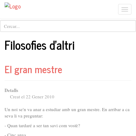
Togg
Cerca
navi
Filosofies d'altri
El gran mestre
Detalls
Creat el 22 Gener 2010
Un noi se'n va anar a estudiar amb un gran mestre. En arribar a ca
seva li va preguntar:
- Quan tardaré a ser tan savi com vostè?
- Cinc anys