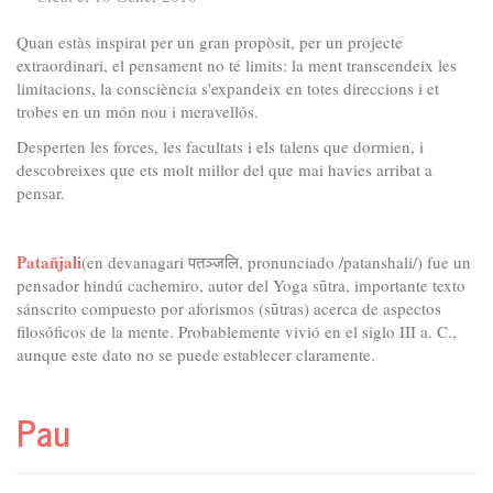
Quan estàs inspirat per un gran propòsit, per un projecte
extraordinari, el pensament no té limits: la ment transcendeix les
limitacions, la consciència s'expandeix en totes direccions i et
trobes en un món nou i meravellós.
Desperten les forces, les facultats i els talens que dormien, i
descobreixes que ets molt millor del que mai havies arribat a
pensar.
Patañjali
(en devanagari पतञ्जलि, pronunciado /patanshali/) fue un
pensador hindú cachemiro, autor del Yoga sūtra, importante texto
sánscrito compuesto por aforismos (sūtras) acerca de aspectos
filosóficos de la mente. Probablemente vivió en el siglo III a. C.,
aunque este dato no se puede establecer claramente.
Pau