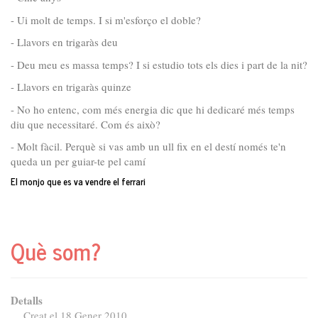
- Ui molt de temps. I si m'esforço el doble?
- Llavors en trigaràs deu
- Deu meu es massa temps? I si estudio tots els dies i part de la nit?
- Llavors en trigaràs quinze
- No ho entenc, com més energia dic que hi dedicaré més temps
diu que necessitaré. Com és això?
- Molt fàcil. Perquè si vas amb un ull fix en el destí només te'n
queda un per guiar-te pel camí
El monjo que es va vendre el ferrari
Què som?
Detalls
Creat el 18 Gener 2010